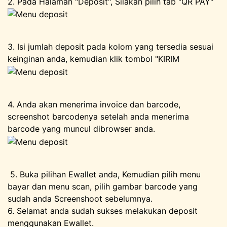
2. Pada Halaman "Deposit", Silakan pilih tab "QR PAY"
3. Isi jumlah deposit pada kolom yang tersedia sesuai
keinginan anda, kemudian klik tombol "KIRIM
4. Anda akan menerima invoice dan barcode,
screenshot barcodenya setelah anda menerima
barcode yang muncul dibrowser anda.
5. Buka pilihan Ewallet anda, Kemudian pilih menu
bayar dan menu scan, pilih gambar barcode yang
sudah anda Screenshoot sebelumnya.
6. Selamat anda sudah sukses melakukan deposit
menggunakan Ewallet.