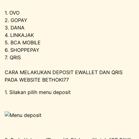
1. OVO
2. GOPAY
3. DANA
4. LINKAJAK
5. BCA MOBILE
6. SHOPPEPAY
7. QRIS
CARA MELAKUKAN DEPOSIT EWALLET DAN QRIS
PADA WEBSITE BETHOKI77
1. Silakan pilih menu deposit