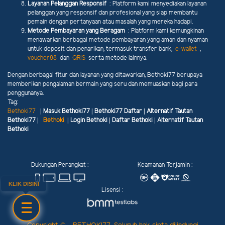
Layanan Pelanggan Responsif
: Platform kami menyediakan layanan
pelanggan yang responsif dan profesional yang siap membantu
pemain dengan pertanyaan atau masalah yang mereka hadapi.
Metode Pembayaran yang Beragam
: Platform kami kemungkinan
menawarkan berbagai metode pembayaran yang aman dan nyaman
untuk deposit dan penarikan, termasuk transfer bank,
e-wallet
,
voucher88
dan
QRIS
serta metode lainnya.
Dengan berbagai fitur dan layanan yang ditawarkan, Bethoki77 berupaya
memberikan pengalaman bermain yang seru dan memuaskan bagi para
penggunanya.
Tag:
Bethoki77
| Masuk Bethoki77 | Bethoki77 Daftar | Alternatif Tautan
Bethoki77 |
Bethoki
| Login Bethoki | Daftar Bethoki | Alternatif Tautan
Bethoki
Dukungan Perangkat :
Keamanan Terjamin :
KLIK DISINI
Lisensi :